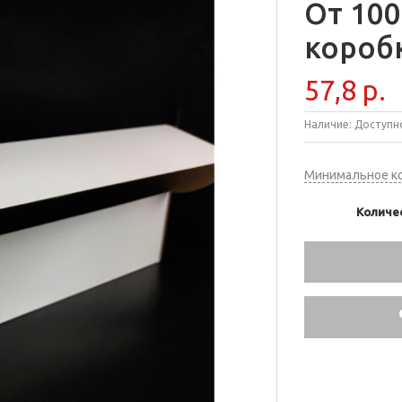
От 100
короб
57,8 р.
Наличие:
Доступно
Минимальное ко
Количе